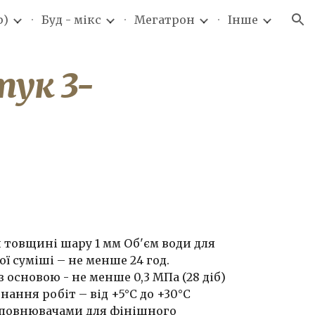
р)
Буд - мікс
Мегатрон
Інше
ion
ук 3-
ри товщині шару 1 мм Об'єм води для
вої суміші – не менше 24 год.
 основою - не менше 0,3 МПа (28 діб)
нання робіт – від +5°С до +30°С
наповнювачами для фінішного