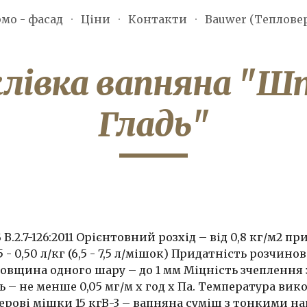
мо - фасад
Ціни
Контакти
Bauwer (Теплове
ip to main content
Skip to navigat
лівка вапняна "Шт
Гладь"
 В.2.7-126:2011 Орієнтовний розхід – від 0,8 кг/м2 п
 - 0,50 л/кг (6,5 - 7,5 л/мішок) Придатність розчино
вщина одного шару – до 1 мм Міцність зчеплення з
– не менше 0,05 мг/м х год х Па. Температура вико
ерові мішки 15 кгВ-3 – вапняна суміш з тонкими 