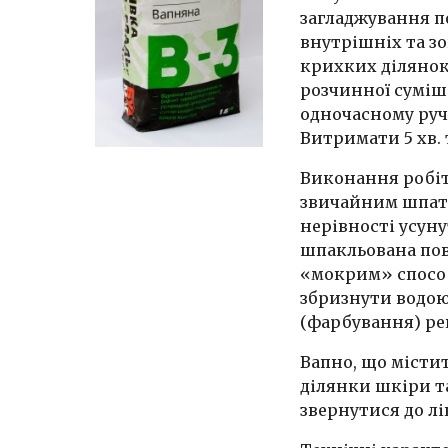
загладжування по
внутрішніх та з
крихких ділянок
розчинної суміші
одночасному руч
Витримати 5 хв.
Виконання робіт
звичайним шпате
нерівності усун
шпакльована по
«мокрим» способо
збризнути водою
(фарбування) ре
Вапно, що містит
ділянки шкіри т
звернутися до лі