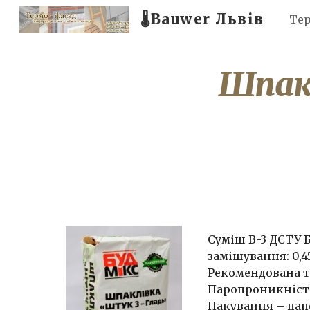
🌡️Bauwer Львів
Тер
Sk
Шпак
Суміш В-3 ДСТУ Б
замішування: 0,45
Рекомендована то
Паропроникність 
Пакування – пап