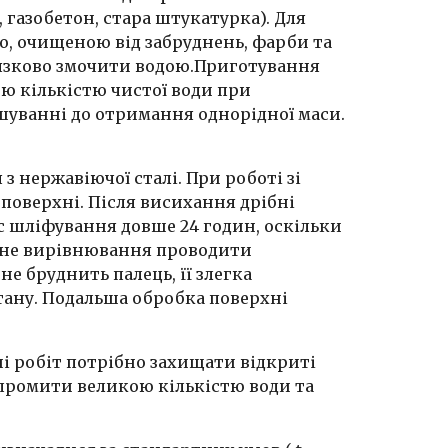
 газобетон, стара штукатурка). Для
ю, очищеною від забруднень, фарби та
'язково змочити водою.Приготування
ою кількістю чистої води при
шуванні до отримання однорідної маси.
 нержавіючої сталі. При роботі зі
оверхні. Після висихання дрібні
с шліфування довше 24 годин, оскільки
чне вирівнювання проводити
е бруднить палець, її злегка
тану. Подальша обробка поверхні
ні робіт потрібно захищати відкриті
 промити великою кількістю води та