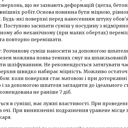
верхонь, що не зазнають деформацій (цегла, бетон,
овнішніх робіт.Основа повинна бути міцною, рівно
. Будь-які поверхні перед нанесенням штуку обов
: Поступово засипати суміш у посудину з відмірян
ному або механічному (при малих обертах) перемі
 та повторно перемішати.
: Розчинову суміш наносити за допомогою шпателя з
лем можлива поява темних смуг на шпакльованій п
ути шліфуванням. Не рекомендується затягувати ча
верхня швидко набирає міцність. Можливо остато
м: коли поверхня стає матовою і при доторканні н
 і за допомогою шпателя загладити до ідеального с
комендована не раніше 7 діб.
ься в суміші, має лужні властивості. При проведен
а очі. При виникненні подразнення уражене місце
каря.